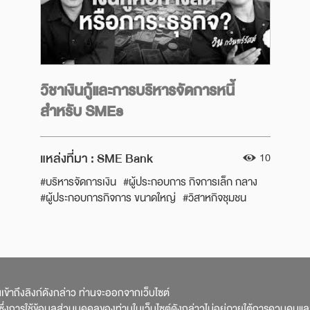
Next
วิชาเงินกู้และการบริหารจัดการหนี้
สำหรับ SMEs
แหล่งที่มา :
SME Bank
10
#บริหารจัดการเงิน
#ผู้ประกอบการ กิจการเล็ก กลาง
#ผู้ประกอบการกิจการ ขนาดใหญ่
#วิสาหกิจชุมชน
#จดบัญชีรายรับรายจ่าย
#จัดการภาษี
#จัดการเงิน
#จัดการรายรับ รายจ่าย
#สำรวจฐานะการเงิน
#นิติบุคคล
#ทำบัญชีงบการเงิน
#บริหารเงินสด
#SME บริหารเงินให้รุ่ง
#ธุรกิจกับบัญชีรายรับรายจ่าย
#เริ่มต้นธุรกิจ
#จัดการธุรกิจ
#แหล่งทุนและการกู้ยืม
านเข้าถึงลิงก์ดังกล่าว ท่านจะออกจากเว็บไซต์
#รู้แหล่งเงินทุน
#รู้ก่อนกู้
#ประเภทของการกู้ยืม
่งการใช้ข้อมูลส่วนบุคคลของท่านในเว็บไซต์ดังกล่าวไม่อยู่ภายใต้การควบคุมแ
#จัดการหนี้
#รู้แหล่งเงินกู้
#รีไฟแนนซ์