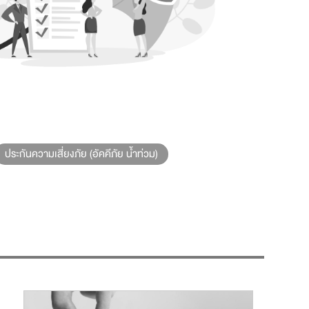
ประกันความเสี่ยงภัย (อัคคีภัย น้ำท่วม)