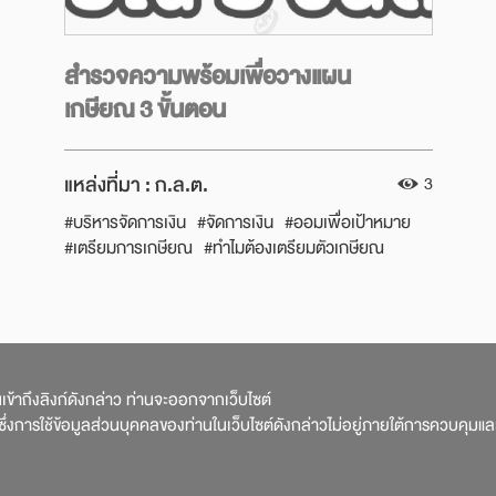
สำรวจความพร้อมเพื่อวางแผน
เกษียณ 3 ขั้นตอน
แหล่งที่มา :
ก.ล.ต.
3
#บริหารจัดการเงิน
#จัดการเงิน
#ออมเพื่อเป้าหมาย
#เตรียมการเกษียณ
#ทำไมต้องเตรียมตัวเกษียณ
#มีเท่าไหร่พอใช้วัยเกษียณ
#เครื่องมือออมเพื่อเกษียณ
#บริหารเงินหลังเกษียณ
#เกษียณ
#กลต
#SEC
#รู้เงินรู้ลงทุน
#วางแผนออมเงิน
#เรื่องเงิน
#วางแผนเกษียณ
#วัยเกษียณ
#วางแผนการเงิน
#รอบรู้เรื่องเงิน
านเข้าถึงลิงก์ดังกล่าว ท่านจะออกจากเว็บไซต์
่งการใช้ข้อมูลส่วนบุคคลของท่านในเว็บไซต์ดังกล่าวไม่อยู่ภายใต้การควบคุมแ