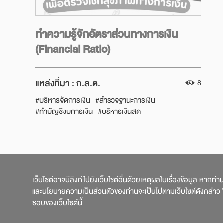
ทำความรู้จักอัตราส่วนทางการเงิน
(Financial Ratio)
แหล่งที่มา :
ก.ล.ต.
8
#บริหารจัดการเงิน
#สำรวจฐานะการเงิน
#ทำบัญชีงบการเงิน
#บริหารเงินสด
#เตรียมการเกษียณ
#ทำไมต้องเตรียมตัวเกษียณ
#มีเท่าไหร่พอใช้วัยเกษียณ
#บริหารเงินหลังเกษียณ
#คำนวณความเพียงพอของเงินเกษียณ
#เกษียณ
#พร้อมลงทุน
#มีออม
#กลต
#SEC
#รู้เงินรู้ลงทุน
#การลงทุน
#เช็กสถานะทางการเงิน
#เรื่องเงิน
เว็บไซต์อาจมีลิงก์ไปยังเว็บไซต์อื่นด้วยเหตุผลในเรื่องข้อมูล หากท่
#วางแผนเกษียณ
#วัยเกษียณ
#วางแผนการเงิน
และนโยบายความเป็นส่วนตัวของท่านจะเป็นไปตามเว็บไซต์ดังกล่าว ซึ
#รอบรู้เรื่องเงิน
#การลงทุน
ชอบของเว็บไซต์นี้