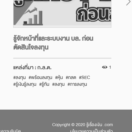
รู้จักหน้าที่และระบบงาน บล. ก่อน
ตัดสินใจลงทุน
แหล่งที่มา :
ก.ล.ต.
1
#ลงทุน
#พร้อมลงทุน
#หุ้น
#กลต
#SEC
#รู้เงินรู้ลงทุน
#รู้ทัน
#ลงทุน
#การลงทุน
#ตรวจสอบข้อมูล
#สิทธิผู้ลงทุน
#นักลงทุน
#ก่อนลงทุน
#หุ้นเล็ก
#หุ้นใหญ่
#การลงทุน
#การเล่นหุ้น
#บริษัทหลักทรัพย์ หรือ บล.
#บริษัทหลักทรัพย์จัดการลงทุน
#Investment Consultant หรือ IC
#Investment Planner หรือ IP
Copyright © 2020 รู้เรื่องเงิน .com
#เรื่องเงิน
ละความรับผิด
นโยบายความเป็นส่วนตัว