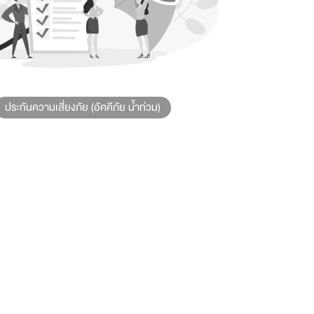
ประกันความเสี่ยงภัย (อัคคีภัย น้ำท่วม)